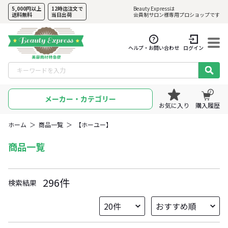
5,000円以上
12時迄注文で
Beauty Expressは
送料無料
当日出荷
会員制サロン様専用プロショップです
ヘルプ・お問い合わせ
ログイン
メーカー・カテゴリー
お気に入り
購入履歴
ホーム
＞
商品一覧
＞
【ホーユー】
商品一覧
296件
検索結果