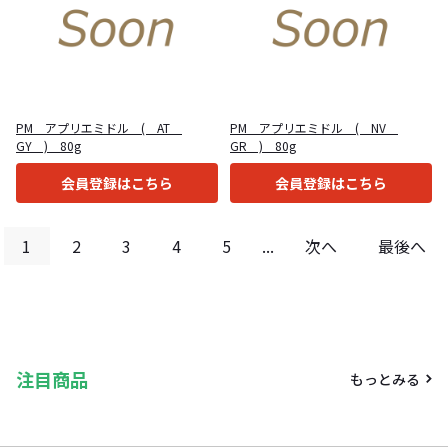
PM アプリエミドル ( AT
PM アプリエミドル ( NV
GY ) 80g
GR ) 80g
会員登録はこちら
会員登録はこちら
1
2
3
4
5
...
次へ
最後へ
注目商品
もっとみる