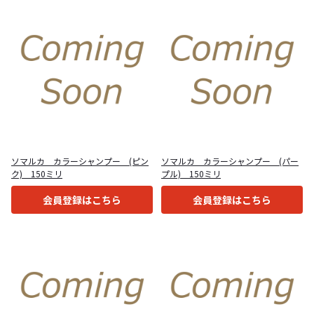
ソマルカ カラーシャンプー (ピン
ソマルカ カラーシャンプー (パー
ク) 150ミリ
プル) 150ミリ
会員登録はこちら
会員登録はこちら