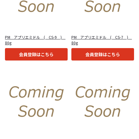
PM アプリエミドル ( CS-9 )
PM アプリエミドル ( CS-7 )
80g
80g
会員登録はこちら
会員登録はこちら