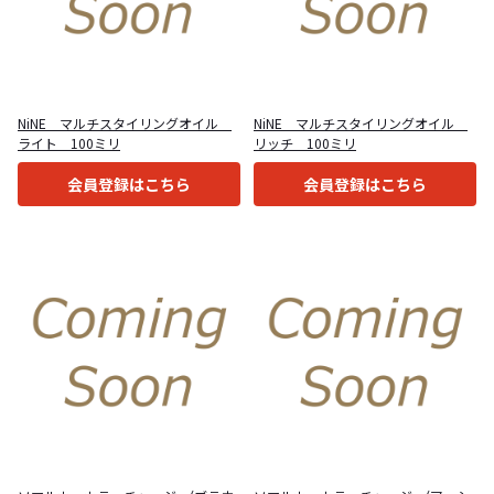
NiNE マルチスタイリングオイル
NiNE マルチスタイリングオイル
ライト 100ミリ
リッチ 100ミリ
会員登録はこちら
会員登録はこちら